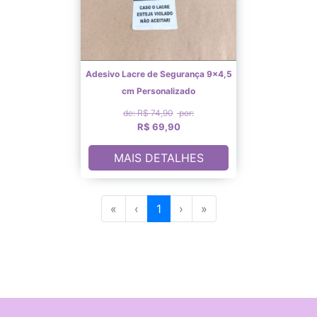
Adesivo Lacre de Segurança 9×4,5
cm Personalizado
de: R$ 74,90
por:
R$ 69,90
MAIS DETALHES
«
‹
1
›
»