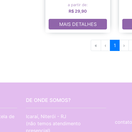
a partir de:
R$ 29,90
MAIS DETALHES
«
‹
1
›
DE ONDE SOMOS?
tela de
Icaraí, Niterói - RJ

contato
(não temos atendimento 
presencial)