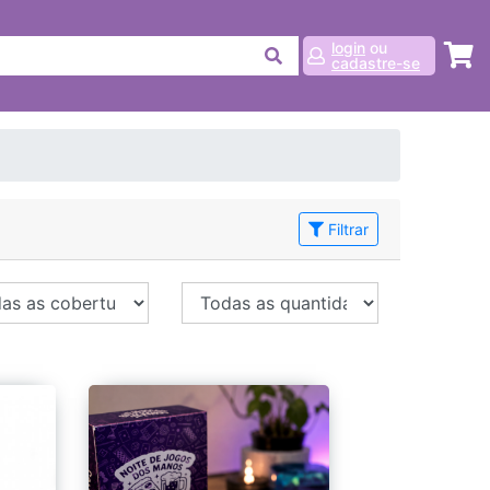
login
ou
cadastre-se
Filtrar