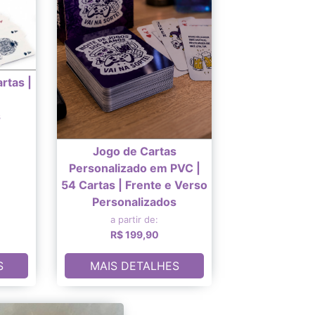
rtas |
s
Jogo de Cartas
Personalizado em PVC |
54 Cartas | Frente e Verso
Personalizados
a partir de:
R$ 199,90
S
MAIS DETALHES