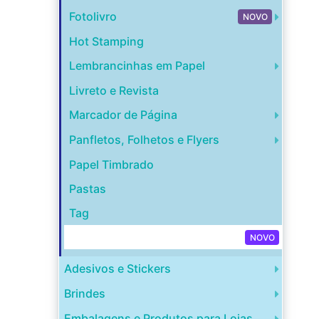
Fotolivro
NOVO
Hot Stamping
Lembrancinhas em Papel
Livreto e Revista
Marcador de Página
Panfletos, Folhetos e Flyers
Papel Timbrado
Pastas
Tag
Capa para Disco de Vinil
NOVO
Adesivos e Stickers
Brindes
Embalagens e Produtos para Lojas