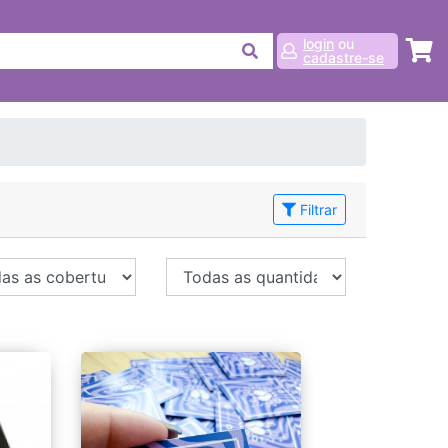
login
ou
cadastre-se
Filtrar