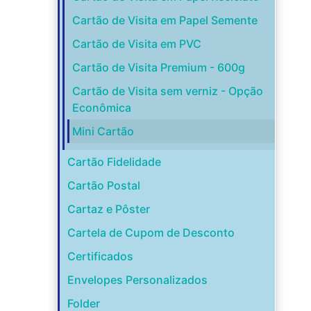
Cartão de Visita em Papel Semente
Cartão de Visita em PVC
Cartão de Visita Premium - 600g
Cartão de Visita sem verniz - Opção
Econômica
Mini Cartão
Cartão Fidelidade
Cartão Postal
Cartaz e Pôster
Cartela de Cupom de Desconto
Certificados
Envelopes Personalizados
Folder