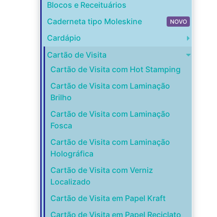
Blocos e Receituários
Caderneta tipo Moleskine
NOVO
Cardápio
Cartão de Visita
Cartão de Visita com Hot Stamping
Cartão de Visita com Laminação
Brilho
Cartão de Visita com Laminação
Fosca
Cartão de Visita com Laminação
Holográfica
Cartão de Visita com Verniz
Localizado
Cartão de Visita em Papel Kraft
Cartão de Visita em Papel Reciclato