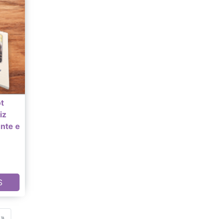
ot
iz
ente e
S
»