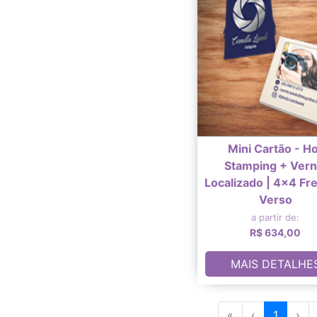
Mini Cartão - H
Stamping + Vern
Localizado | 4x4 Fr
Verso
a partir de:
R$ 634,00
MAIS DETALHE
«
‹
1
›