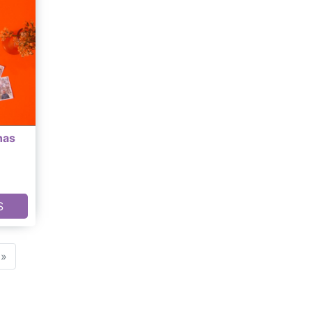
has
S
»