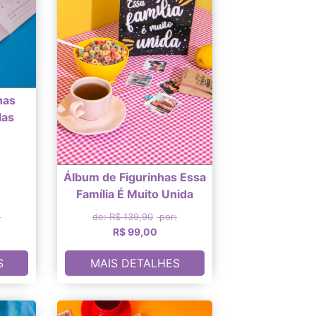
has
las
Álbum de Figurinhas Essa
Família É Muito Unida
:
de: R$ 139,90
por:
R$ 99,00
S
MAIS DETALHES