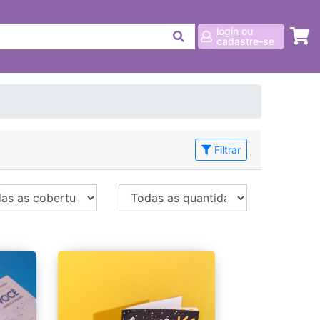
login
ou
cadastre-se
Filtrar