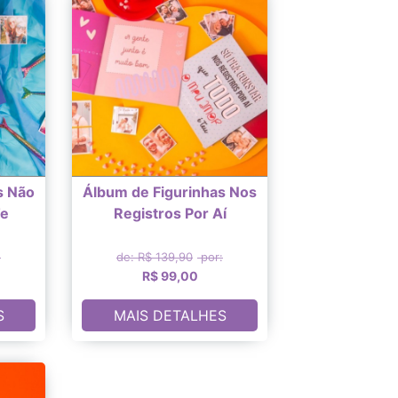
s Não
Álbum de Figurinhas Nos
Te
Registros Por Aí
:
de: R$ 139,90
por:
R$ 99,00
S
MAIS DETALHES