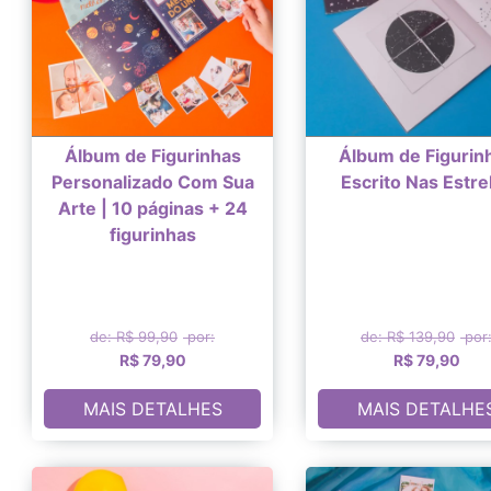
Álbum de Figurinhas
Álbum de Figurin
Personalizado Com Sua
Escrito Nas Estre
Arte | 10 páginas + 24
figurinhas
de: R$ 99,90
por:
de: R$ 139,90
por
R$ 79,90
R$ 79,90
MAIS DETALHES
MAIS DETALHE