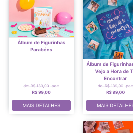
Álbum de Figurinhas
Parabéns
Álbum de Figurinha
Vejo a Hora de 
Encontrar
de: R$ 139,90
por:
de: R$ 139,90
por
R$ 99,00
R$ 99,00
MAIS DETALHES
MAIS DETALHE