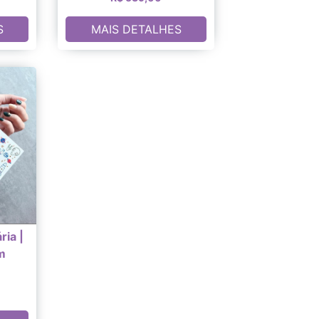
S
MAIS DETALHES
ia |
m