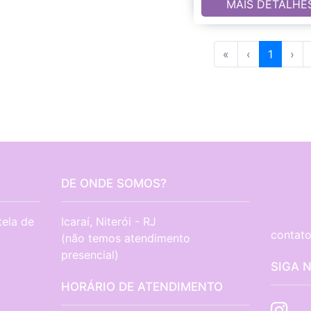
MAIS DETALHE
«
‹
1
›
DE ONDE SOMOS?
tela de
Icaraí, Niterói - RJ

contato
(não temos atendimento 
presencial)
SIGA 
HORÁRIO DE ATENDIMENTO