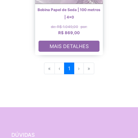
Bobina Papel de Seda | 100 metros
| 4x0
de: R$ 1.049,00
por:
R$ 869,00
MAIS DETALHES
«
‹
1
›
»
DÚVIDAS