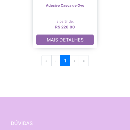
Adesivo Casca de Ovo
a partir de:
R$ 226,00
MAIS DETALHES
«
‹
1
›
»
DÚVIDAS